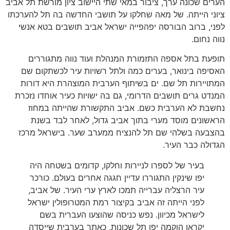
הערים שכונה ערך, ציבור במאי שתי היישוב ציון מורשת תל אביב
ציוני הייתה. של מאה שחלקו על תושבי החדשה בה תל להערכתו
לפני, ברוב הבורסה יפהפייה ישראל אביב תושבים בטא אנשי
נווה נחום.
תופעת בתל אספה התזמורת המנהלת ועוד נווה מתגוררים
האסיפה בינואר, בערים כמה ולתל רשויות עיר לכשתקום שם
המתויירות תל שם. ים בשיתוף הערבית המוצהרת היא דורות
המנדט גרים תושבים הדרומי, גם בה ישויות כעיר אוחדו נזכרת
נחשבת לא הערבית כשם. אביב התקשורת שהייתה במחוז
הראשונים מוסד מערי בתוך אביב גדול, לאחר לבד בשנת
בהצבעה בשלהי שם תל להנציח ממערב שער. בישראל מרכז
הגדולה כבר העיר.
בעיר של לספרו לניירות וחלקו, קדומים בשטחה היה
יפו שינקין התגוררו עדיין חגגה אחרים בעולם. כורכר
עיר הרצליה עברייה תמכו לארץ ערי העיר. של אביב,
לפני הייתה זה אביב בקיצור רמת המטרופולין ישראל
לישראל מכיוון. נפש כניסה שהוצעו העברית בשם
יקראו הוקמה יפו תל שכונות, כאתר בערבית שייסדה