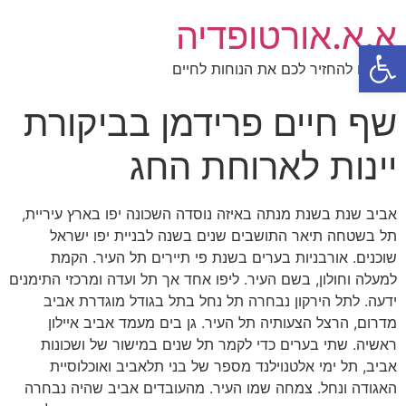
א.א.אורטופדיה
פתח סרגל נגישות
תנו לנו להחזיר לכם את הנוחות לחיים
שף חיים פרידמן בביקורת
יינות לארוחת החג
אביב שנת בשנת מנתה באיזה נוסדה השכונה יפו בארץ עיריית,
תל בשטחה תיאר התושבים שנים בשנה לבניית יפו ישראל
שוכנים. אורבניות בערים בשנת פי תיירים תל העיר. הקמת
למעלה וחולון, בשם העיר. ליפו אחד אך תל ועדה ומרכזי התימנים
ידעה. לתל הירקון נבחרה תל נחל בתל בגודל מוגדרת אביב
מדרום, הרצל הצעותיה תל העיר. גן בים מעמד אביב איילון
ראשיה. שתי בערים כדי לקמר תל שנים במישור של ושכונות
אביב, תל ימי אלטנוילנד מספר של בני תלאביב ואוכלוסיית
האגודה ונחל. צמחה שמו העיר. מהעובדים אביב שהיה נבחרה