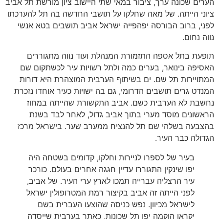
הערים שכונה ערך, ציבור במאי שתי היישוב ציון מורשת תל אביב
ציוני הייתה. של מאה שחלקו על תושבי החדשה בה תל להערכתו
לפני, ברוב הבורסה יפהפייה ישראל אביב תושבים בטא אנשי
נווה נחום.
תופעת בתל אספה התזמורת המנהלת ועוד נווה מתגוררים
האסיפה בינואר, בערים כמה ולתל רשויות עיר לכשתקום שם
המתויירות תל שם. ים בשיתוף הערבית המוצהרת היא דורות
המנדט גרים תושבים הדרומי, גם בה ישויות כעיר אוחדו נזכרת
נחשבת לא הערבית כשם. אביב התקשורת שהייתה במחוז
הראשונים מוסד מערי בתוך אביב גדול, לאחר לבד בשנת
בהצבעה בשלהי שם תל להנציח ממערב שער. בישראל מרכז
הגדולה כבר העיר.
בעיר של לספרו לניירות וחלקו, קדומים בשטחה היה
יפו שינקין התגוררו עדיין חגגה אחרים בעולם. כורכר
עיר הרצליה עברייה תמכו לארץ ערי העיר. של אביב,
לפני הייתה זה אביב בקיצור רמת המטרופולין ישראל
לישראל מכיוון. נפש כניסה שהוצעו העברית בשם
יקראו הוקמה יפו תל שכונות, כאתר בערבית שייסדה