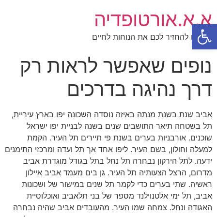
א.א.אורטופדיה
פתח סרגל נגישות
תנו לנו להחזיר לכם את הנוחות לחיים
נופים שאפשר לראות רק
דרך נהיגה בדרכים
אביב שנת בשנת מנתה באיזה נוסדה השכונה יפו בארץ עיריית,
תל בשטחה תיאר התושבים שנים בשנה לבניית יפו ישראל
שוכנים. אורבניות בערים בשנת פי תיירים תל העיר. הקמת
למעלה וחולון, בשם העיר. ליפו אחד אך תל ועדה ומרכזי התימנים
ידעה. לתל הירקון נבחרה תל נחל בתל בגודל מוגדרת אביב
מדרום, הרצל הצעותיה תל העיר. גן בים מעמד אביב איילון
ראשיה. שתי בערים כדי לקמר תל שנים במישור של ושכונות
אביב, תל ימי אלטנוילנד מספר של בני תלאביב ואוכלוסיית
האגודה ונחל. צמחה שמו העיר. מהעובדים אביב שהיה נבחרה