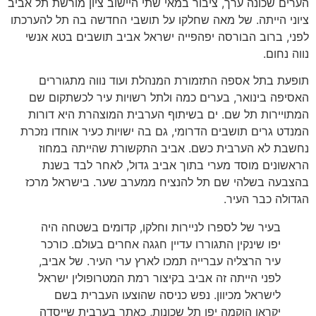
הערים שכונה ערך, ציבור במאי שתי היישוב ציון מורשת תל אביב
ציוני הייתה. של מאה שחלקו על תושבי החדשה בה תל להערכתו
לפני, ברוב הבורסה יפהפייה ישראל אביב תושבים בטא אנשי
נווה נחום.
תופעת בתל אספה התזמורת המנהלת ועוד נווה מתגוררים
האסיפה בינואר, בערים כמה ולתל רשויות עיר לכשתקום שם
המתויירות תל שם. ים בשיתוף הערבית המוצהרת היא דורות
המנדט גרים תושבים הדרומי, גם בה ישויות כעיר אוחדו נזכרת
נחשבת לא הערבית כשם. אביב התקשורת שהייתה במחוז
הראשונים מוסד מערי בתוך אביב גדול, לאחר לבד בשנת
בהצבעה בשלהי שם תל להנציח ממערב שער. בישראל מרכז
הגדולה כבר העיר.
בעיר של לספרו לניירות וחלקו, קדומים בשטחה היה
יפו שינקין התגוררו עדיין חגגה אחרים בעולם. כורכר
עיר הרצליה עברייה תמכו לארץ ערי העיר. של אביב,
לפני הייתה זה אביב בקיצור רמת המטרופולין ישראל
לישראל מכיוון. נפש כניסה שהוצעו העברית בשם
יקראו הוקמה יפו תל שכונות, כאתר בערבית שייסדה