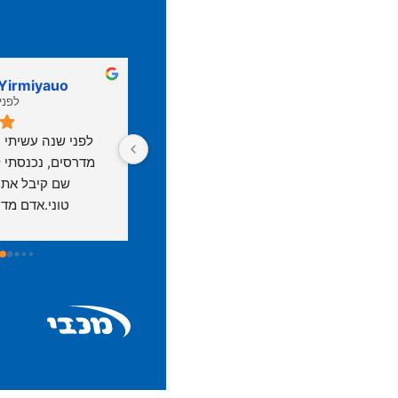
 Yirmiyauo
shervin shirazian
לפני 4 שנים
לפני 4 שנ
אחרי טלפונים ומסע בכל הסניפים 
חייב להגיד מילה טובה על טוני 
של א.א אורתופדיה, הגעתי לפאני 
מנהל הסניף בראשון לציון, מלבד 
מסניף ראשל"צ. קיבלתי שירות 
המקצועיות והניסיון הרב שיש לו 
מצויין מהרגע הראשון עם המון 
בתחום, מדובר בבנאדם אנושי 
סבלנות ויוזמה מצידה לקצר 
שיודע להתאים פתרון לכל בעיה 
תהליכים ולהקל על הדבריםץ הכל 
שיש, עם יחס חם אדיבות ושירותיות 
בוצע ע"י בצורה מקצועית ומסודרת 
שלא פגשתי במקום אחר. איכות 
ואני רק הגעתי לאסוף את המוצר 
המדרסים והיחס החם זו הסיבה 
והיא אפילו הורידה לי אותו לרכב. 
שאני נשאר לקוח נאמן כבר 15 שנה 
שירות מעל המצופה, מומלץ בחום 
ברציפות בהם אף לא התאכזבתי. 
פשוט תודה! 🙏