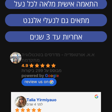
התאמה אישית מלאה לכל נעל
מתאים גם לנעלי אלגנט
אחריות עד 3 שנים
א.א. אורטופדיה - מדרסים בטכנולוגיה
מתקדמת
4.9
מבוסס על 299 ביקורות
powered by
G
o
o
g
l
e
review us on
Talia Yirmiyauo
לפני 4 שנים