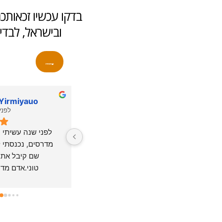
בדקו עכשיו זכאותכ
ובישראל, לבד
 Yirmiyauo
shervin shirazian
לפני 4 שנים
לפני 4 שנ
אחרי טלפונים ומסע בכל הסניפים 
חייב להגיד מילה טובה על טוני 
של א.א אורתופדיה, הגעתי לפאני 
מנהל הסניף בראשון לציון, מלבד 
מסניף ראשל"צ. קיבלתי שירות 
המקצועיות והניסיון הרב שיש לו 
מצויין מהרגע הראשון עם המון 
בתחום, מדובר בבנאדם אנושי 
סבלנות ויוזמה מצידה לקצר 
שיודע להתאים פתרון לכל בעיה 
תהליכים ולהקל על הדבריםץ הכל 
שיש, עם יחס חם אדיבות ושירותיות 
בוצע ע"י בצורה מקצועית ומסודרת 
שלא פגשתי במקום אחר. איכות 
ואני רק הגעתי לאסוף את המוצר 
המדרסים והיחס החם זו הסיבה 