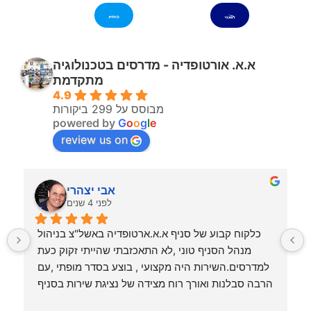
א.א. אורטופדיה - מדרסים בטכנולוגיה
מתקדמת
4.9
מבוסס על 299 ביקורות
powered by
G
o
o
g
l
e
review us on
אבי יצהרי
לפני 4 שנים
לפני שנה עשיתי סקר שוק לגבי מדרסים, נכנסתי לסניף 
כלקוח קבוע של סניף א.א.ארטופדיה באשל"צ בניהול 
בראשון שם קיבל את פניי ה"קוסם" טוני.אדם מדהים 
מנהל הסניף טוני ,לא התאכזבתי שהייתי זקוק כעת 
מבין עניין במקצועיות מרשימה, טוני ממש הציל אותי 
למדרסים.השירות היה מקצועי , בוצע בסדר מופתי ,עם 
ברמה שחששתי ללכת הליכה מעל 100 מטר, כיום עם 
הרבה סבלנות ואורך רוח מצידה של נציגת שירות בסניף 
המדרסים שהכין לי החיים השתנו מקצה לקצה וזה 
בשם פאני . העסקה בוצעה לשביעות רצוני המלאה 