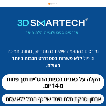
אפשרי. וגם בזמן הליווי יש לו פתרון לכל בעיה.טוב שיש 
,השירות היה מצויין , ופאני הייתי מגדיר כמלאך מסור 
לעבודה בצורה מקצועית ואמינה .הכנסו לסניף ותהנו 
מחויית שירות בדרגה של 5 כוכבים .מומלץ בחם להגיע 
לסניף בראשון !!!!!ברצוני לשבח גם את טניה ממחלקת 
שירות לקוחות בסניף שעושה את עבודתה באדיבות, 
ועזרה לכל בעייה שמתעוררת וניתן לפתור אותה בטלפון 
.סניף מומלץ ביותר לכל הנזקקים !!!!
מדרסים בהתאמה אישית ברמת דיוק, נוחות, תמיכה
וטיפול
ללא פשרות בסטנדרט הגבוה ביותר
בעולם.
הקלה על כאבים בכפות הרגליים תוך פחות
מ-14 יום.
אבחון וסריקת תלת מימד של כף הרגל ללא עלות