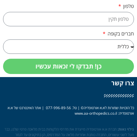
טלפון
חברים בקופה
כן! תבדקו לי זכאות עכשיו
צרו קשר
כל הזכויות שמורות לא.א אורטופדיה© | טל.
077-996-89-56 | אתר האינטרנט של א.א
אורטופדיה:
www.aa-orthopedics.co.il
גילוי נאות:
חברת א.א אורטופדיה מייצרת את מדרסי הלקוחות בבית מלאכה פרטי שלנו, כבר
מעל לשני עשורים, החברה נותנת אחריות מלאה על המדרסים, הן בתיקונים עד לגמר