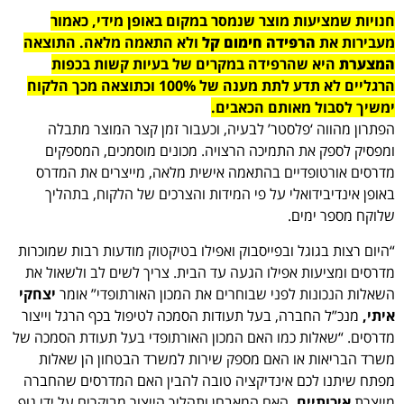
חנויות שמציעות מוצר שנמסר במקום באופן מידי, כאמור
מעבירות את
הרפידה חימום קל
ולא התאמה מלאה. התוצאה
המצערת
היא שהרפידה במקרים של בעיות קשות בכפות
הרגליים לא תדע לתת מענה של 100% וכתוצאה מכך הלקוח
ימשיך לסבול מאותם הכאבים.
הפתרון מהווה ‘פלסטר’ לבעיה, וכעבור זמן קצר המוצר מתבלה
ומפסיק לספק את התמיכה הרצויה. מכונים מוסמכים, המספקים
מדרסים אורטופדיים בהתאמה אישית מלאה, מייצרים את המדרס
באופן אינדיבידואלי על פי המידות והצרכים של הלקוח, בתהליך
שלוקח מספר ימים.
“היום רצות בגוגל ובפייסבוק ואפילו בטיקטוק מודעות רבות שמוכרות
מדרסים ומציעות אפילו הגעה עד הבית. צריך לשים לב ולשאול את
השאלות הנכונות לפני שבוחרים את המכון האורתופדי” אומר
יצחקי
איתי,
מנכ”ל החברה, בעל תעודות הסמכה לטיפול בכף הרגל וייצור
מדרסים. “שאלות כמו האם המכון האורתופדי בעל תעודת הסמכה של
משרד הבריאות או האם מספק שירות למשרד הבטחון הן שאלות
מפתח שיתנו לכם אינדיקציה טובה להבין האם המדרסים שהחברה
מייצרת
איכותיים.
האם המאבחן ותהליך הייצור מבוקרים על ידי גוף