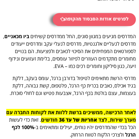
לפרטים אודות הסבסוד מהקופה
המדרסים מגיעים במגוון סוגים, החל ממדרסים קשיחים
ביו מכאניים
,
מדרסים לנעליים אלגנטיות, מדרסים לנעלי עקב ומדרסים ייעודים
לספורטאים המפחיתים את הסיכוי לכאבים ולפציעות. הם בנויים
מחומרים מתקדמים העוזרים לפיזור עומסים, בלימת זעזועים ונידוף
זיעה, כגון סיליקון וחומרים רכים כמו – EVA.
מדרסי הרשת מתאימים לטיפול בדורבן ברגל, עומס בעקב, דלקת
בגיד אכילס, כאבים בכרית כף הרגל, פלטפוס, קשת גבוהה, דלקת
בעצמות, עצם בולטת בכף הרגל, אצבעות פטיש וגם לחולי סוכרת.
לאחר הרכישה, ממשיכים ברשת ללוות את לקוחות החברה עם
מערך שירות, לצד
אחריות של עד 36
חודשים
. זאת כדי לעשות
הכל בכדי שהמדרסים יהיו נוחים, יעילים ומתאימים ב-
100% לכף
הרגל
ולצרכי הלקוח לטווח הרחוק.