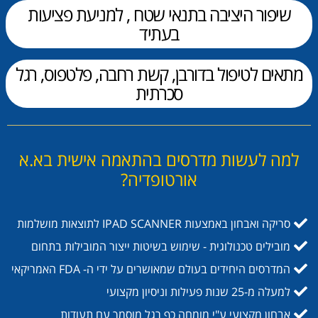
שיפור היציבה בתנאי שטח , למניעת פציעות
בעתיד
מתאים לטיפול בדורבן, קשת רחבה, פלטפוס, רגל
סכרתית
למה לעשות מדרסים בהתאמה אישית בא.א
אורטופדיה?
סריקה ואבחון באמצעות IPAD SCANNER לתוצאות מושלמות
מובילים טכנולוגית - שימוש בשיטות ייצור המובילות בתחום
המדרסים היחידים בעולם שמאושרים על ידי ה- FDA האמריקאי
למעלה מ-25 שנות פעילות וניסיון מקצועי
אבחון מקצועי ע"י מומחה כף רגל מוסמך עם תעודות