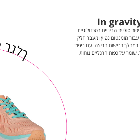
 עם ריפוד סוליית הביניים בטכנולוגיית
טכנולו
Low Density In Gravit וריפוד Memory Foam עבור מומנטום נפיץ ומעבר חלק
 במהלך דרישות הריצה. עם ריפוד
ל, שומר על כפות הרגליים נוחות