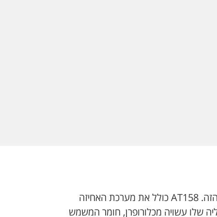
ביטחון, ביטחון ומהירות. הנה מגיע Terra 2.0 כדי לשבור את הכללים ולרכב על השטח המפתה והמאתגר הזה. AT158 כולל את מערכת האחיזה
 בגודל 4.5 מ”מ המציעים ביצועים יוצאי דופן בהשראת צמיגי Enduro Extreme. הסוליה שלו עשויה מכלורופרן, חומר המשמש