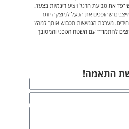
ר רגלי חתול, מה שיאפשר לנו להגיע לביצועי אחיזה ואחיזה טובים יותר. יש לו מדרס Double Foam שירפד את טביעת הרגל ויציע דינמיות בצעד.
ייצבים שהופכים את הנעל למוצקה יותר
פלט ועד שבילים לא אחידים. מערכת הגמישות תכבוש אותך למה?
תירוצים להתמודד עם השטח הטכני והמסובך
ישת התאמה!