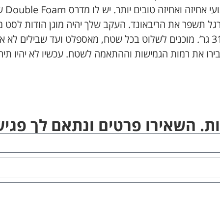
לייצו
גל תשפר את הריבאונד. העקב שלך יהיה מוגן הודות לסט מ
ומבטיחים ביומכניקה יעילה ודינמית. משקלו 317 גר’. מוכנים לשלוט בכל שטח, מאס
שיגבירו את רמות הגמישות וההתאמה לשטח. עכשיו לא יהיו 
ת. השאירו פרטים ונתאם לך פג