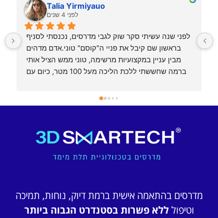
Talia Yirmiyauo
לפני 4 שנים
חייב להגיד מילה טובה על טוני מנהל הסניף בראשון 
לפני שנה עשיתי סקר שוק לגבי מדרסים, נכנסתי לסניף 
לציון, מלבד המקצועיות והניסיון הרב שיש לו בתחום, 
בראשון שם קיבל את פניי ה"קוסם" טוני.אדם מדהים 
מדובר בבנאדם אנושי שיודע להתאים פתרון לכל בעיה 
מבין עניין במקצועיות מרשימה, טוני ממש הציל אותי 
שיש, עם יחס חם אדיבות ושירותיות שלא פגשתי במקום 
ברמה שחששתי ללכת הליכה מעל 100 מטר, כיום עם 
אחר. איכות המדרסים והיחס החם זו הסיבה שאני נשאר 
המדרסים שהכין לי החיים השתנו מקצה לקצה וזה 
לקוח נאמן כבר 15 שנה ברציפות בהם אף לא 
אפשרי. וגם בזמן הליווי יש לו פתרון לכל בעיה.טוב שיש 
טוני 😉
מדרסים בהתאמה אישית ברמת דיוק, נוחות, תמיכה
וטיפול
ללא פשרות בסטנדרט הגבוה ביותר