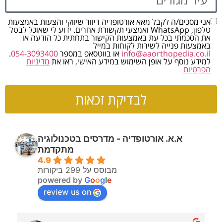
אני מסכים/ה לקבל מאא אורטופדיה דיוור שיווקי והצעות באמצעות
טלפון, WhatsApp ואמצעי תקשורת אחרים. ידוע לי שאוכל לבטל
את הסכמתי בכל עת באמצעות הקישור בתחתית כל הודעה או
באמצעות פנייה לשירות לקוחות במייל
info@aaorthopedia.co.il
או בווטסאפ במספר
054-3093400
.
למידע נוסף על אופן השימוש במידע האישי, ראו את
מדיניות
הפרטיות
לבדיקת זכאות
א.א. אורטופדיה - מדרסים בטכנולוגיה
מתקדמת
4.9
מבוסס על 299 ביקורות
powered by
G
o
o
g
l
e
review us on