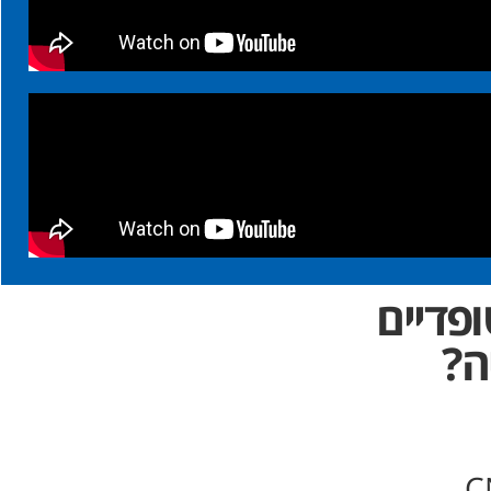
פדיים
ה?