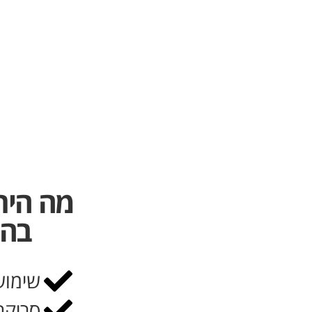
מה הית
בהת
שימוש
סריקה ממוחש