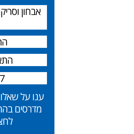
אבחון וסרי
הת
התאמ
47 סניפים ב
מדרסים בהת
לחצו